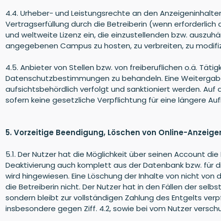
4.4. Urheber- und Leistungsrechte an den Anzeigeninhalten
Vertragserfüllung durch die Betreiberin (wenn erforderlich
und weltweite Lizenz ein, die einzustellenden bzw. ausz
angegebenen Campus zu hosten, zu verbreiten, zu modifizi
4.5. Anbieter von Stellen bzw. von freiberuflichen o.ä. Tä
Datenschutzbestimmungen zu behandeln. Eine Weitergabe d
aufsichtsbehördlich verfolgt und sanktioniert werden. Au
sofern keine gesetzliche Verpflichtung für eine längere Au
5. Vorzeitige Beendigung, Löschen von Online-Anzeig
5.1. Der Nutzer hat die Möglichkeit über seinen Account di
Deaktivierung auch komplett aus der Datenbank bzw. für di
wird hingewiesen. Eine Löschung der Inhalte von nicht v
die Betreiberin nicht. Der Nutzer hat in den Fällen der se
sondern bleibt zur vollständigen Zahlung des Entgelts verp
insbesondere gegen Ziff. 4.2, sowie bei vom Nutzer vers