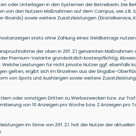
en oder Unterlagen in den Systemen der Betreiberin. Die Betr
nnen von den Nutzern Maßnahmen auf dem Campus, wie z.B. 
Boards) sowie weitere Zusatzleistungen (Einstellservice, 
)Privatanzeigen stets ohne Zahlung eines Geldbetrags nutzen
e Inanspruchnahme der oben in Ziff. 2.1 genannten Maßnahm
 der Premium-Variante grundsätzlich kostenpflichtig; Abweich
Welche Leistungen für nicht private Nutzer ggf. ebenfalls 
ungen gelten, ergibt sich im Einzelnen aus der Eingabe-Obe
 von Spots und Aushängen sowie weitere Zusatzleistungen im 
.
ittlern oder sonstigen Dritten zu Werbezwecken bzw. zur Traf
ine Limitierung von 10 Anzeigen pro Woche bzw. 2 Anzeigen p
eistungen im Sinne von Ziff. 2.1. hat der Nutzer der aktuelle
6.