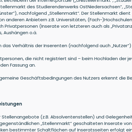
t Betreiberin der Internetportale („UNIstellenmarkt“, „Stud
Stellenmarkt des Studierendenwerks OstNiedersachsen“, „Ste
nster“), nachfolgend „Stellenmarkt“. Der Stellenmarkt dien
h von anderen Anbietern z.B. Universitäten, (Fach-)Hochschu
ch Privatpersonen (Inserate von letzteren auch als „Privatan
s, Aushängen o.ä.
 das Verhältnis der Inserenten (nachfolgend auch „Nutzer“) 
tpersonen, die nicht registriert sind – beim Hochladen der j
nden Fassung an.
emeine Geschäftsbedingungen des Nutzers erkennt die Betre
Leistungen
tzer Stellenangebote (z.B. Absolventenstellen) und Gelegenhei
gsgegenständlichen „Stellenmarkt“ geschalteten Inserate vo
cken bestimmter Schaltflächen auf Inseratsseiten erfolgt ein