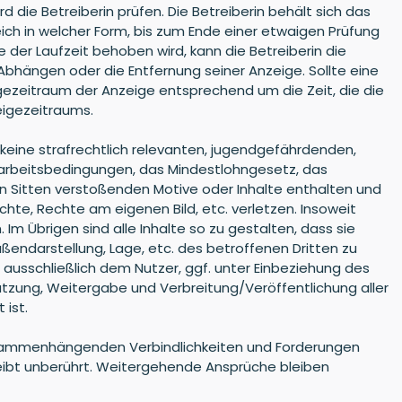
die Betreiberin prüfen. Die Betreiberin behält sich das
ich in welcher Form, bis zum Ende einer etwaigen Prüfung
 der Laufzeit behoben wird, kann die Betreiberin die
Abhängen oder die Entfernung seiner Anzeige. Sollte eine
igezeitraum der Anzeige entsprechend um die Zeit, die die
eigezeitraums.
e keine strafrechtlich relevanten, jugendgefährdenden,
starbeitsbedingungen, das Mindestlohngesetz, das
 Sitten verstoßenden Motive oder Inhalte enthalten und
hte, Rechte am eigenen Bild, etc. verletzen. Insoweit
 Übrigen sind alle Inhalte so zu gestalten, dass sie
endarstellung, Lage, etc. des betroffenen Dritten zu
 ausschließlich dem Nutzer, ggf. unter Einbeziehung des
Nutzung, Weitergabe und Verbreitung/Veröffentlichung aller
 ist.
it zusammenhängenden Verbindlichkeiten und Forderungen
bleibt unberührt. Weitergehende Ansprüche bleiben