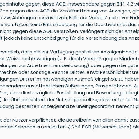
ninhalte gegen diese AGB, insbesondere gegen Ziff. 4.2 wird 
ßen gegen diese AGB die Veröffentlichung von Anzeigen, gle
bzw. Abhängen auszusetzen. Falls der Verstoß nicht vor Ende
es Verstoßes keine Entschädigung für die Deaktivierung, das 
 nicht gegen diese AGB verstoßen, verlängert sich der Anze
lt jedoch keine Entschädigung für die Verschiebung des Anz
antwortlich, dass die zur Verfügung gestellten Anzeigeninhalt
tiger Weise rechtswidrigen (z. B. durch Verstoß gegen Minde
lungen zur Arbeitnehmerüberlassung) oder gegen die guten
echte oder sonstige Rechte Dritter, etwa Persönlichkeitsrec
gungen Dritter im notwendigen Ausmaß eingeholt zu haben. Im
sbesondere aus öffentlichen Äußerungen, Präsentationen, Auß
en, eine diesbezügliche Feststellung und Bewertung obliegt
 Im Übrigen sichert der Nutzer generell zu, dass er für die 
rfügung gestellten Anzeigeinhalte uneingeschränkt berechtigt
 ist der Nutzer verpflichtet, die Betreiberin von allen dam
tehenden Schäden zu erstatten. § 254 BGB (Mitverschulden) 