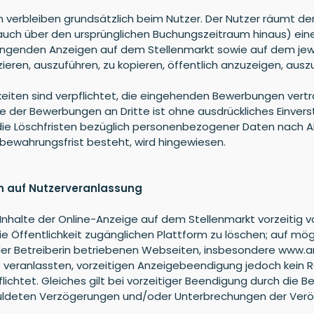
 verbleiben grundsätzlich beim Nutzer. Der Nutzer räumt der
 auch über den ursprünglichen Buchungszeitraum hinaus) eine
uhängenden Anzeigen auf dem Stellenmarkt sowie auf dem jew
eren, auszuführen, zu kopieren, öffentlich anzuzeigen, au
tigkeiten sind verpflichtet, die eingehenden Bewerbungen ve
er Bewerbungen an Dritte ist ohne ausdrückliches Einverst
f die Löschfristen bezüglich personenbezogener Daten nach A
fbewahrungsfrist besteht, wird hingewiesen.
en auf Nutzerveranlassung
e Inhalte der Online-Anzeige auf dem Stellenmarkt vorzeitig
e Öffentlichkeit zugänglichen Plattform zu löschen; auf mö
on der Betreiberin betriebenen Webseiten, insbesondere www
lbst veranlassten, vorzeitigen Anzeigebeendigung jedoch kein
flichtet. Gleiches gilt bei vorzeitiger Beendigung durch die
chuldeten Verzögerungen und/oder Unterbrechungen der Veröf