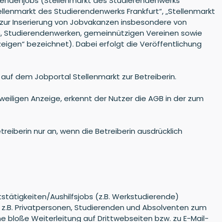
ierendenjobs (Stellenmarkt des Studierendenwerks
llenmarkt des Studierendenwerks Frankfurt“, „Stellenmarkt
t zur Inserierung von Jobvakanzen insbesondere von
len, Studierendenwerken, gemeinnützigen Vereinen sowie
zeigen“ bezeichnet). Dabei erfolgt die Veröffentlichung
auf dem Jobportal Stellenmarkt zur Betreiberin.
eweiligen Anzeige, erkennt der Nutzer die AGB in der zum
iberin nur an, wenn die Betreiberin ausdrücklich
tstätigkeiten/Aushilfsjobs (z.B. Werkstudierende)
n z.B. Privatpersonen, Studierenden und Absolventen zum
e bloße Weiterleitung auf Drittwebseiten bzw. zu E-Mail-