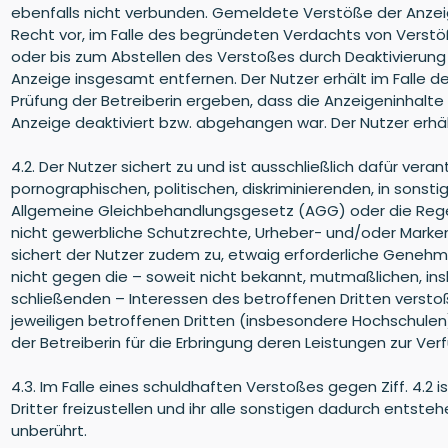
ebenfalls nicht verbunden. Gemeldete Verstöße der Anzeige
Recht vor, im Falle des begründeten Verdachts von Verstö
oder bis zum Abstellen des Verstoßes durch Deaktivierung 
Anzeige insgesamt entfernen. Der Nutzer erhält im Falle d
Prüfung der Betreiberin ergeben, dass die Anzeigeninhalte
Anzeige deaktiviert bzw. abgehangen war. Der Nutzer erhä
4.2. Der Nutzer sichert zu und ist ausschließlich dafür ver
pornographischen, politischen, diskriminierenden, in sons
Allgemeine Gleichbehandlungsgesetz (AGG) oder die Rege
nicht gewerbliche Schutzrechte, Urheber- und/oder Markenr
sichert der Nutzer zudem zu, etwaig erforderliche Genehmi
nicht gegen die – soweit nicht bekannt, mutmaßlichen, in
schließenden – Interessen des betroffenen Dritten verstoß
jeweiligen betroffenen Dritten (insbesondere Hochschulen).
der Betreiberin für die Erbringung deren Leistungen zur Ve
4.3. Im Falle eines schuldhaften Verstoßes gegen Ziff. 4.2
Dritter freizustellen und ihr alle sonstigen dadurch ents
unberührt.