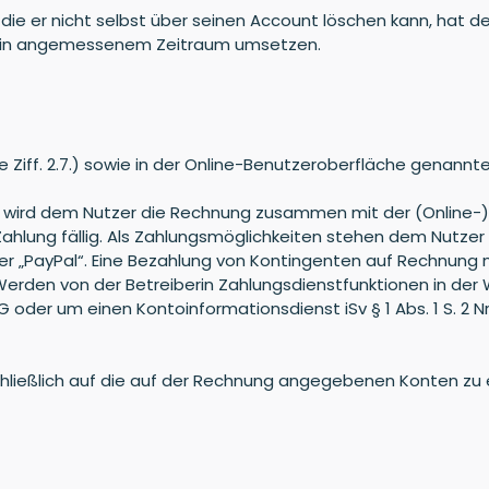
die er nicht selbst über seinen Account löschen kann, hat de
hen in angemessenem Zeitraum umsetzen.
ehe Ziff. 2.7.) sowie in der Online-Benutzeroberfläche genann
lt, wird dem Nutzer die Rechnung zusammen mit der (Online-)
lung fällig. Als Zahlungsmöglichkeiten stehen dem Nutzer 
der „PayPal“. Eine Bezahlung von Kontingenten auf Rechnung m
rden von der Betreiberin Zahlungsdienstfunktionen in der W
 ZAG oder um einen Kontoinformationsdienst iSv § 1 Abs. 1 S. 2
chließlich auf die auf der Rechnung angegebenen Konten zu