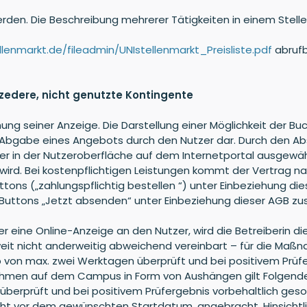
erden. Die Beschreibung mehrerer Tätigkeiten in einem Stell
llenmarkt.de/fileadmin/UNIstellenmarkt_Preisliste.pdf
abrufb
ozedere, nicht genutzte Kontingente
hung seiner Anzeige. Die Darstellung einer Möglichkeit der B
r Abgabe eines Angebots durch den Nutzer dar. Durch den A
 in der Nutzeroberfläche auf dem Internetportal ausgewähl
wird. Bei kostenpflichtigen Leistungen kommt der Vertrag 
ns („zahlungspflichtig bestellen “) unter Einbeziehung di
Buttons „Jetzt absenden“ unter Einbeziehung dieser AGB zu
 eine Online-Anzeige an den Nutzer, wird die Betreiberin d
 soweit nicht anderweitig abweichend vereinbart – für die 
 von max. zwei Werktagen überprüft und bei positivem Prüf
ahmen auf dem Campus in Form von Aushängen gilt Folgende
überprüft und bei positivem Prüfergebnis vorbehaltlich geso
 vor dem gewünschten Startdatum, angebracht. Hinsichtlich d