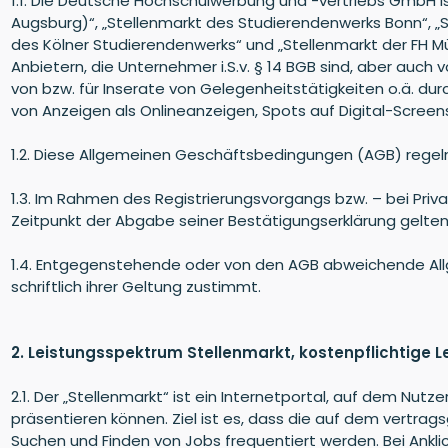
1.1. Die Deutsche Hochschulwerbung und -vertriebs GmbH is
Augsburg)“, „Stellenmarkt des Studierendenwerks Bonn“, „
des Kölner Studierendenwerks“ und „Stellenmarkt der FH Mü
Anbietern, die Unternehmer i.S.v. § 14 BGB sind, aber auc
von bzw. für Inserate von Gelegenheitstätigkeiten o.ä. dur
von Anzeigen als Onlineanzeigen, Spots auf Digital-Screen
1.2. Diese Allgemeinen Geschäftsbedingungen (AGB) regeln
1.3. Im Rahmen des Registrierungsvorgangs bzw. – bei Priva
Zeitpunkt der Abgabe seiner Bestätigungserklärung gelte
1.4. Entgegenstehende oder von den AGB abweichende Allg
schriftlich ihrer Geltung zustimmt.
2. Leistungsspektrum Stellenmarkt, kostenpflichtige 
2.1. Der „Stellenmarkt“ ist ein Internetportal, auf dem Nu
präsentieren können. Ziel ist es, dass die auf dem vertra
Suchen und Finden von Jobs frequentiert werden. Bei Ankli