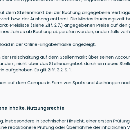
e auf dem Stellenmarkt bei der Buchung angegebene Vertrags
viert bzw. der Aushang entfernt. Die Mindestbuchungszeit 
markt-Preisliste (siehe Ziff. 2.7.) angegebenen Preise auf
nes Jahres ab Buchung abgerufen werden; andernfalls verfal
pload in der Online-Eingabemaske angezeigt.
 der Freischaltung auf dem Stellenmarkt über seinen Account
bändern, nicht aber das Stellenangebot durch ein neues Stel
 aufgehoben. Es gilt Ziff. 3.2. S. 1.
men auf dem Campus in Form von Spots und Aushängen nach 
tene Inhalte, Nutzungsrechte
ng, insbesondere in technischer Hinsicht, einer ersten Prüfung
Eine redaktionelle Prüfung oder Übernahme der inhaltlichen Ve