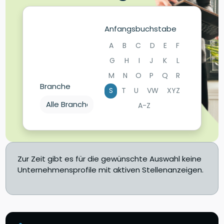
Anfangsbuchstabe
A
B
C
D
E
F
G
H
I
J
K
L
M
N
O
P
Q
R
Branche
S
T
U
VW
XYZ
A-Z
Zur Zeit gibt es für die gewünschte Auswahl keine
Unternehmensprofile mit aktiven Stellenanzeigen.