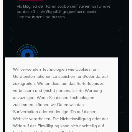
Als Mitglied der "fairen Jobbörsen" stehen wir für eine
saubere Geschäftspolitik gegenüber unseren
Firmenkunden und Nutzern.
Zur Website von faire Jobbörsen
Wir verwenden Technologien wie Cookies, um
Im Rahmen unseres Engagements in der Allianz für
Geräteinformationen zu speichern und/oder darauf
Klima und Entwicklung gleichen wir unsere CO2-
zuzugreifen. Wir tun dies, um das Surferlebnis zu
Emissionen durch weltweite Projekte aus.
verbessern und (nicht) personalisierte Werbung
Zur Website von Climate Extender: Klimaneutrales Unternehmen
anzuzeigen. Wenn Sie diesen Technologien
zustimmen, können wir Daten wie das
Surfverhalten oder eindeutige IDs auf dieser
Website verarbeiten. Die Nichteinwilligung oder der
©1996-2026 Deutsche Hochschulwerbung und -
Widerruf der Einwilligung kann sich nachteilig auf
vertriebs GmbH. Alle Rechte vorbehalten.